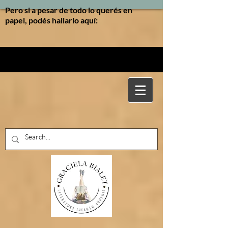
Pero si a pesar de todo lo querés en
papel, podés hallarlo aquí: