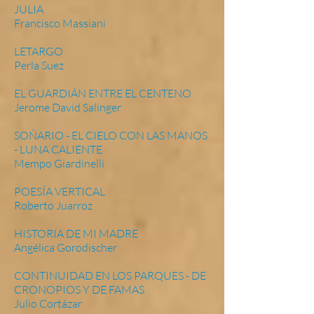
JULIA
Francisco Massiani
LETARGO
Perla Suez
EL GUARDIÁN ENTRE EL CENTENO
Jerome David Salinger
SOÑARIO - EL CIELO CON LAS MANOS
- LUNA CALIENTE
Mempo Giardinelli
POESÍA VERTICAL
Roberto Juarroz
HISTORIA DE MI MADRE
Angélica Gorodischer
CONTINUIDAD EN LOS PARQUES - DE
CRONOPIOS Y DE FAMAS
Julio Cortázar