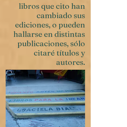
libros que cito han
cambiado sus
ediciones, o pueden
hallarse en distintas
publicaciones, sólo
citaré títulos y
autores.