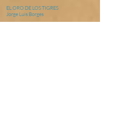
EL ORO DE LOS TIGRES
Jorge Luis Borges
LA REINA ROJA
Adriana Malvido
PUERTAS ADENTRO
Lilia Lardone
CIEN AÑOS DE SOLEDAD - EL AMOR
EN TIEMPOS DE CÓLERA
Gabriel García Márquez
PANTANEÓN Y LAS VISITADORAS - LA
TÍA JULIA Y EL ESCRIBIDOR
Mario Vargas Llosa
Literatura para
jóvenes