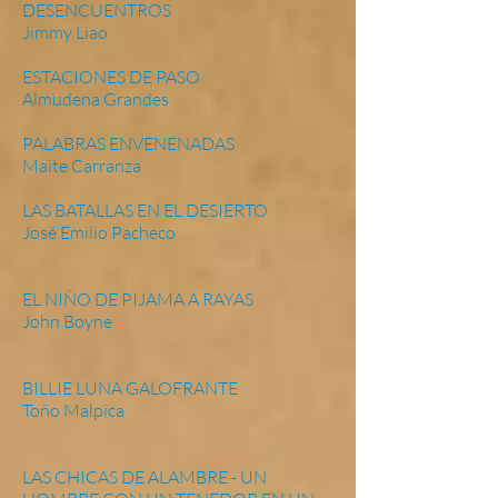
DESENCUENTROS
Jimmy Liao
ESTACIONES DE PASO
Almudena Grandes
PALABRAS ENVENENADAS
Maite Carranza
LAS BATALLAS EN EL DESIERTO
José Emilio Pacheco
EL NIÑO DE PIJAMA A RAYAS
John Boyne
BILLIE LUNA GALOFRANTE
Toño Malpica
LAS CHICAS DE ALAMBRE - UN