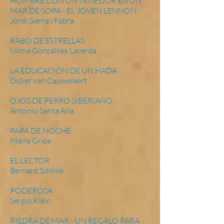
HOMBRE CON UN TENEDOR EN UN
MAR DE SOPA - EL JOVEN LENNON
Jordi Sierra i Fabra
RABO DE ESTRELLAS
Nilma Goncalves Lacerda
LA EDUCACIÓN DE UN HADA
Didier van Cauwelaert
OJOS DE PERRO SIBERIANO
Antonio Santa Ana
PAPÁ DE NOCHE
María Gripe
EL LECTOR
Bernard Schlink
PODEROSA
Sergio Klein
PIEDRA DE MAR - UN REGALO PARA