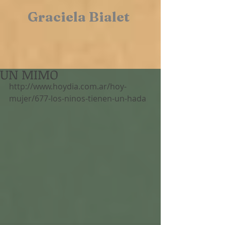
Graciela Bialet
UN MIMO
http://www.hoydia.com.ar/hoy-
mujer/677-los-ninos-tienen-un-hada 