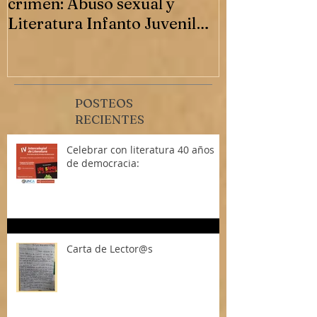
La letra invisible de un
"UN TAL BIA
crimen: Abuso sexual y
novela.
Literatura Infanto Juvenil
(LIJ)
POSTEOS
RECIENTES
Celebrar con literatura 40 años
de democracia:
Carta de Lector@s