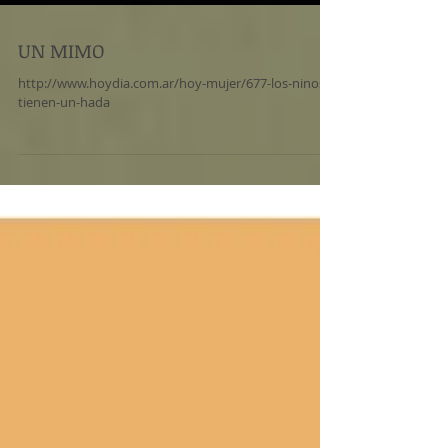
UN MIMO
http://www.hoydia.com.ar/hoy-mujer/677-los-ninos-
tienen-un-hada