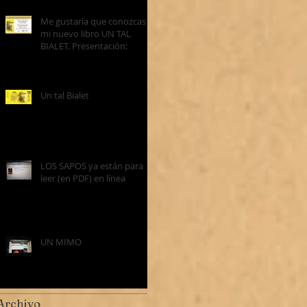
Me gustaría que conozcas
mi nuevo libro UN TAL
BIALET. Presentación:
Un tal Bialet
LOS SAPOS ya están para
leer (en PDF) en línea
UN MIMO
Archivo