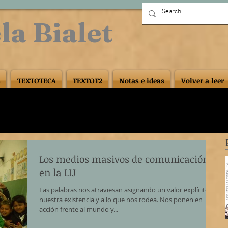
la Bialet
S
TEXTOTECA
TEXTOT2
Notas e ideas
Volver a leer
Los medios masivos de comunicación
en la LIJ
Las palabras nos atraviesan asignando un valor explícito a
nuestra existencia y a lo que nos rodea. Nos ponen en
acción frente al mundo y...