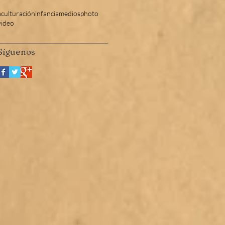
aculturación
infancia
medios
photo
video
​Síguenos