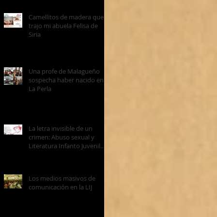
Camellitos de madera que
trajo mi abuela Felisa de
Siria
Una profe de Malagueño
sospecha haber nacido en
La Perla
La letra invisible de un
crimen: Abuso sexual y
Literatura Infanto Juvenil
(LIJ)
Los medios masivos de
comunicación en la LIJ